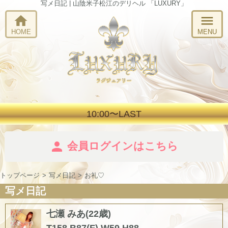
写メ日記 | 山陰米子松江のデリヘル 「LUXURY」
home
menu
HOME
MENU
10:00〜LAST
person
会員ログインはこちら
トップページ
写メ日記
お礼♡
写メ日記
七瀬 みあ(22歳)
T158 B87(F) W59 H88